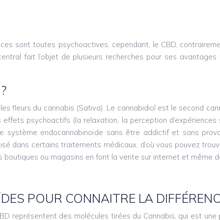
ces sont toutes psychoactives, cependant, le CBD, contrairemen
ntral fait l’objet de plusieurs recherches pour ses avantages t
 ?
les fleurs du cannabis (Sativa). Le cannabidiol est le second ca
effets psychoactifs (la relaxation, la perception d’expériences
r le système endocannabinoïde sans être addictif et sans provo
ilisé dans certains traitements médicaux, d’où vous pouvez trou
es boutiques ou magasins en font la vente sur internet et même 
DES POUR CONNAITRE LA DIFFÉREN
D représentent des molécules tirées du Cannabis, qui est une p