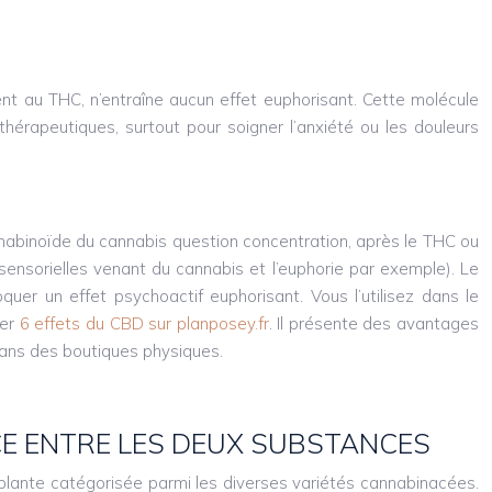
t au THC, n’entraîne aucun effet euphorisant. Cette molécule
hérapeutiques, surtout pour soigner l’anxiété ou les douleurs
nnabinoïde du cannabis question concentration, après le THC ou
 sensorielles venant du cannabis et l’euphorie par exemple). Le
quer un effet psychoactif euphorisant. Vous l’utilisez dans le
ver
6 effets du CBD sur planposey.fr
. Il présente des avantages
dans des boutiques physiques.
CE ENTRE LES DEUX SUBSTANCES
lante catégorisée parmi les diverses variétés cannabinacées.