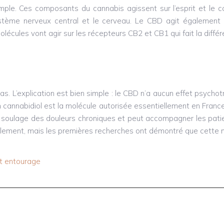
le. Ces composants du cannabis agissent sur l’esprit et le cor
tème nerveux central et le cerveau. Le CBD agit également 
écules vont agir sur les récepteurs CB2 et CB1 qui fait la différ
s. L’explication est bien simple : le CBD n’a aucun effet psychotr
 un cannabidiol est la molécule autorisée essentiellement en Fra
l soulage des douleurs chroniques et peut accompagner les patie
ement, mais les premières recherches ont démontré que cette mol
et entourage