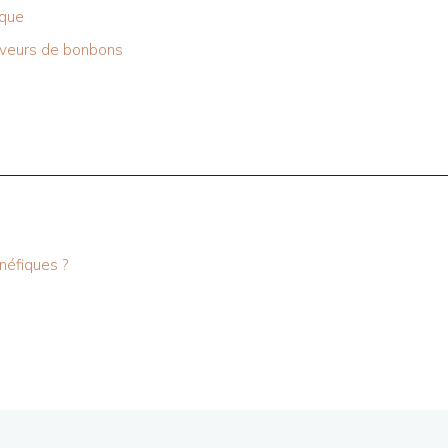
ique
saveurs de bonbons
néfiques ?