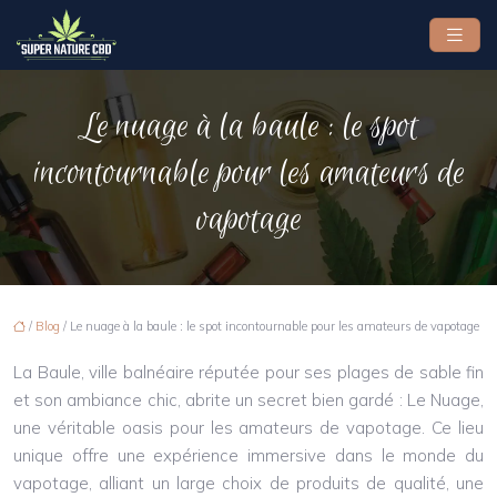
Le nuage à la baule : le spot
incontournable pour les amateurs de
vapotage
/
Blog
/ Le nuage à la baule : le spot incontournable pour les amateurs de vapotage
La Baule, ville balnéaire réputée pour ses plages de sable fin
et son ambiance chic, abrite un secret bien gardé : Le Nuage,
une véritable oasis pour les amateurs de vapotage. Ce lieu
unique offre une expérience immersive dans le monde du
vapotage, alliant un large choix de produits de qualité, une