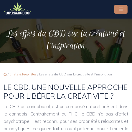
Les effets du CBD sur la créativité et
l’inspiration
/
Effets & Propriétés
/ Les effets du CBD sur la créativité et l’inspiration
LE CBD, UNE NOUVELLE APPROCHE
POUR LIBÉRER LA CRÉATIVITÉ ?
Le CBD, ou cannabidiol, est un composé naturel présent dans
le cannabis. Contrairement au THC, le CBD n’a pas d’effet
psychotrope. Il est reconnu pour ses propriétés relaxantes et
anxiolytiques, ce qui en fait un outil potentiel pour stimuler la