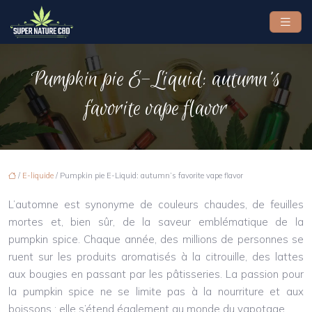
Pumpkin pie E-Liquid: autumn’s
favorite vape flavor
/
E-liquide
/ Pumpkin pie E-Liquid: autumn’s favorite vape flavor
L’automne est synonyme de couleurs chaudes, de feuilles
mortes et, bien sûr, de la saveur emblématique de la
pumpkin spice. Chaque année, des millions de personnes se
ruent sur les produits aromatisés à la citrouille, des lattes
aux bougies en passant par les pâtisseries. La passion pour
la pumpkin spice ne se limite pas à la nourriture et aux
boissons ; elle s’étend également au monde du vapotage.