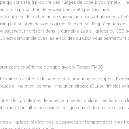
vape qui consiste à produire des nuages de vapeur volumineux. Il 
ent sur la production de vapeur dense et spectaculaire.
 concentre sur la recherche de saveurs intenses et nuancées. Il né
ing est un style de vape qui met l’accent sur l’appréciation des
n psychoactif présent dans le cannabis. Les e-liquides au CBD so
est compatible avec les e-liquides au CBD, vous permettant de 
iorer votre expérience de vape avec le Target PM30.
t expirez l’air affecte la saveur et la production de vapeur. Expé
ques d’inhalation, comme l’inhalation directe (DL) ou l’inhalation
contrer des problèmes de vape, comme les brûlures, les fuites ou 
roblèmes. Consultez des guides en ligne ou des forums de discus
ents e-liquides, résistances, puissances et températures pour t