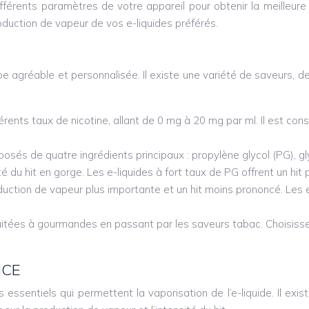
ifférents paramètres de votre appareil pour obtenir la meilleur
oduction de vapeur de vos e-liquides préférés.
pe agréable et personnalisée. Il existe une variété de saveurs, 
férents taux de nicotine, allant de 0 mg à 20 mg par ml. Il est c
és de quatre ingrédients principaux : propylène glycol (PG), glyc
té du hit en gorge. Les e-liquides à fort taux de PG offrent un h
oduction de vapeur plus importante et un hit moins prononcé. Les e
 fruitées à gourmandes en passant par les saveurs tabac. Choisis
NCE
essentiels qui permettent la vaporisation de l’e-liquide. Il exi