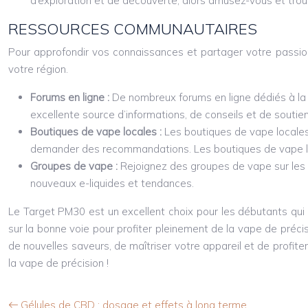
d’exploration et de découverte, alors amusez-vous et trouve
RESSOURCES COMMUNAUTAIRES
Pour approfondir vos connaissances et partager votre passion
votre région.
Forums en ligne :
De nombreux forums en ligne dédiés à la 
excellente source d’informations, de conseils et de soutien
Boutiques de vape locales :
Les boutiques de vape locales
demander des recommandations. Les boutiques de vape loca
Groupes de vape :
Rejoignez des groupes de vape sur les
nouveaux e-liquides et tendances.
Le Target PM30 est un excellent choix pour les débutants qui 
sur la bonne voie pour profiter pleinement de la vape de préci
de nouvelles saveurs, de maîtriser votre appareil et de profi
la vape de précision !
Gélules de CBD : dosage et effets à long terme