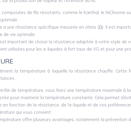
ur la production de vapeur et l’intensité du hit.
composées de fils résistants, comme le Kanthal, le NiChrome ou l
optimale.
 a une résistance spécifique mesurée en ohms (Ω). Il est impor
ée de vie optimale.
 est important de choisir la résistance adaptée à votre style de v
nt utilisées pour les e-liquides à fort taux de VG et pour une p
TURE
ent la température à laquelle la résistance chauffe. Cette fon
stances.
ontrôle de température, vous fixez une température maximale à laq
ée pour maintenir la température constante. Cela permet d’évite
e en fonction de la résistance, de l’e-liquide et de vos préfér
rature qui vous convient.
mpérature offre plusieurs avantages, notamment la prévention de