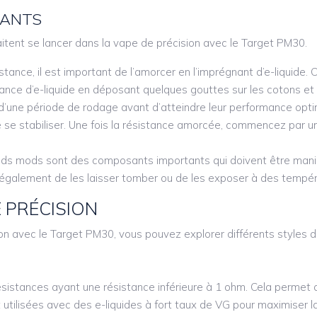
TANTS
aitent se lancer dans la vape de précision avec le Target PM30.
istance, il est important de l’amorcer en l’imprégnant d’e-liquide.
ance d’e-liquide en déposant quelques gouttes sur les cotons et 
d’une période de rodage avant d’atteindre leur performance optima
 de se stabiliser. Une fois la résistance amorcée, commencez par
pods mods sont des composants importants qui doivent être manip
ez également de les laisser tomber ou de les exposer à des tempé
 PRÉCISION
n avec le Target PM30, vous pouvez explorer différents styles de
ésistances ayant une résistance inférieure à 1 ohm. Cela permet d
utilisées avec des e-liquides à fort taux de VG pour maximiser l